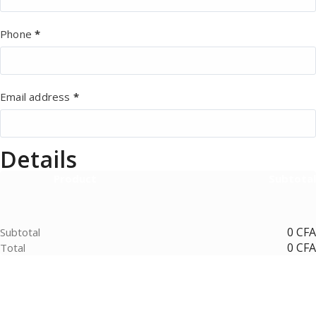
Phone
*
Email address
*
Details
Product
Subtotal
0
CFA
Subtotal
0
CFA
Total
Copyright © 2026 ACCESS MONDE - CC: 0810430H RC:08-
A-5614 N°CNPS: 239074